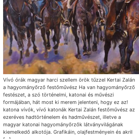
Vívó órák magyar harci szellem örök tűzzel Kertai Zalán
a hagyományőrző festőművész Ha van hagyományőrző
festészet, a szó történelmi, katonai és művészi
formájában, hát most ki merem jelenteni, hogy ez az!
katona vívók, vívó katonák Kertai Zalán festőművész az
ezeréves hadtörténelem és hadművészet, illetve a
magyar katonai hagyományőrzők látványvilágának
kiemelkedő alkotója. Grafikáin, olajfestményein és akril