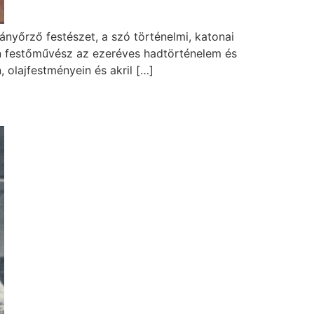
yőrző festészet, a szó történelmi, katonai
án festőművész az ezeréves hadtörténelem és
 olajfestményein és akril […]