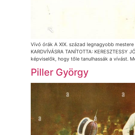
Vívó órák A XIX. század legnagyobb mestere 
KARDVÍVÁSRA TANÍTOTTA: KERESZTESSY JÓZSEF
képviselők, hogy tőle tanulhassák a vívást. 
Piller György