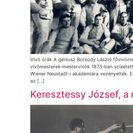
Vívó órák A géniusz Borsody László fővívóme
vívómesterek-mestervívók 1873-ban született
Wiener Neustadt-i akadémiára vezényelték. Ez
az […]
Keresztessy József, a