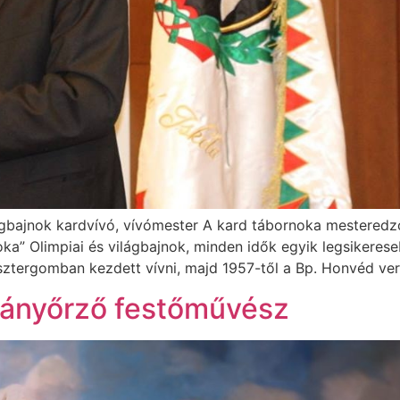
lágbajnok kardvívó, vívómester A kard tábornoka mestered
ka” Olimpiai és világbajnok, minden idők egyik legsikeres
ztergomban kezdett vívni, majd 1957-től a Bp. Honvéd vers
mányőrző festőművész