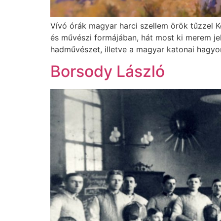
Vívó órák magyar harci szellem örök tűzzel 
és művészi formájában, hát most ki merem jel
hadművészet, illetve a magyar katonai hagyom
Borsody László