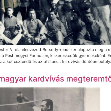
ster A róla elnevezett Borsody-rendszer alapozta meg a 
 a Pest megyei Farmoson, kiskereskedők gyermekeként. Er
 a két esztendő és az ott tanult kardvívás döntően befoly
 magyar kardvívás megteremt