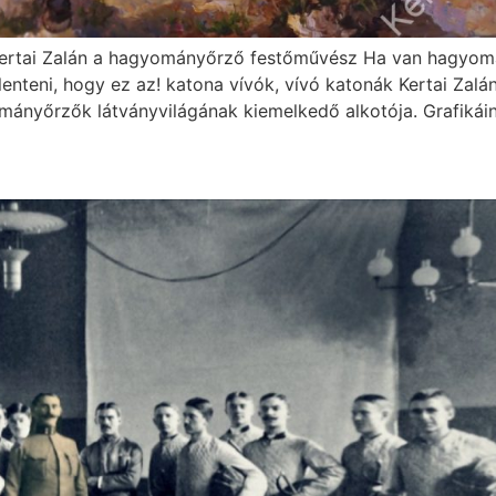
Kertai Zalán a hagyományőrző festőművész Ha van hagyomán
enteni, hogy ez az! katona vívók, vívó katonák Kertai Zal
ányőrzők látványvilágának kiemelkedő alkotója. Grafikáin,