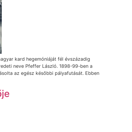
magyar kard hegemóniáját fél évszázadig
edeti neve Pfeffer László. 1898-99-ben a
ásolta az egész későbbi pályafutását. Ebben
ője