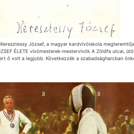
Keresztessy József, a magyar kardvívóiskola megteremtőj
 ÉLETE vívómesterek-mestervívók A Zöldfa utcai, ütött
Mert ő volt a legjobb. Következzék a szabadságharcban önké