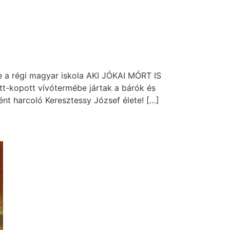
e a régi magyar iskola AKI JÓKAI MÓRT IS
-kopott vívótermébe jártak a bárók és
nt harcoló Keresztessy József élete! […]