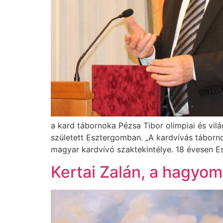
a kard tábornoka Pézsa Tibor olimpiai és vi
született Esztergomban. „A kardvívás táborno
magyar kardvívó szaktekintélye. 18 évesen Es
Kertai Zalán, a hagyo