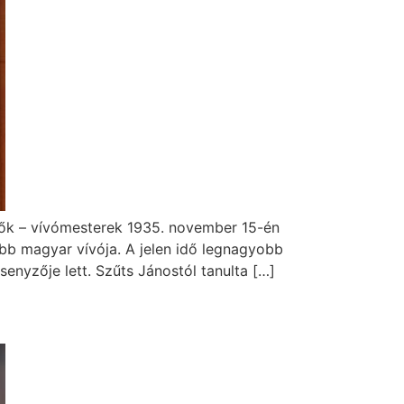
zők – vívómesterek 1935. november 15-én
ebb magyar vívója. A jelen idő legnagyobb
enyzője lett. Szűts Jánostól tanulta […]