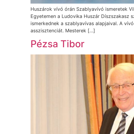
Huszárok vívó órán Szablyavívó ismeretek 
Egyetemen a Ludovika Huszár Díszszakasz sz
ismerkednek a szablyavívas alapjaival. A vívó
asszisztenciát. Mesterek […]
Pézsa Tibor