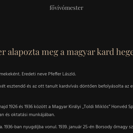
fővívómester
er alapozta meg a magyar kard hege
ekeként. Eredeti neve Pfeffer László.
ét esztendő és az ott tanult kardvívás döntően befolyásolta az 
majd 1926 és 1936 között a Magyar Királyi „Toldi Miklós” Honvéd 
ban és oktatási munkájában.
 1936-ban nyugdíjba vonul. 1939. január 25-én Borsody őrnagy szo