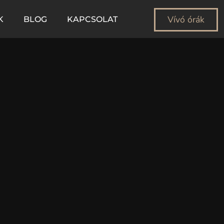
Vívó órák
K
BLOG
KAPCSOLAT