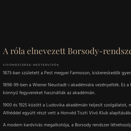
A róla elnevezett Borsody-rendsz
VÍVÓMESTEREK-MESTERVÍVÓK
1873-ban született a Pest megyei Farmoson, kiskereskedők gyerm
1898-99-ben a Wiener Neustadt-i akadémiára vezényelték. Ez a k
könnyű fegyvereket használták az akadémián.
1900 és 1925 között a Ludovika akadémián teljesít szolgálatot, 
Alfréddel együtt részt vett a Honvéd Tiszti Vívó Klub alapításá
A modern kardvívás megalkotója, a Borsody rendszer létrehozója.