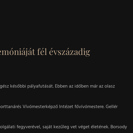
móniáját fél évszázadig
egész későbbi pályafutását. Ebben az időben már az olasz
Sporttanárés Vívómesterképző Intézet fővívómestere. Gellér
lgálati fegyverével, saját kezűleg vet véget életének. Borsody