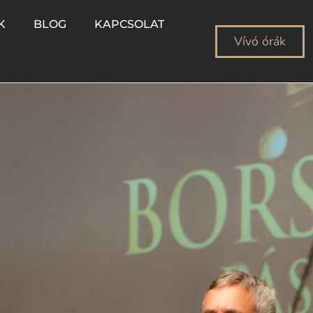
K
BLOG
KAPCSOLAT
Vívó órák