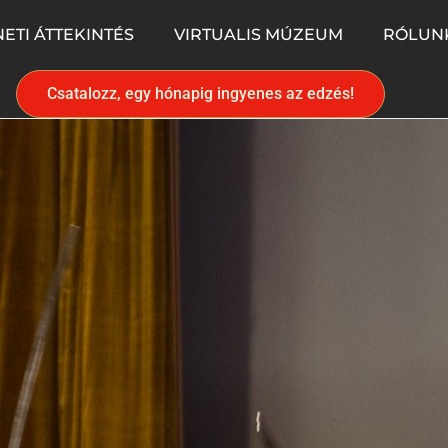
ETI ÁTTEKINTÉS
VIRTUALIS MÚZEUM
RÓLUN
Csatalozz, egy hónapig ingyenes az edzés!