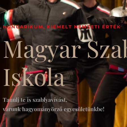
HUNGARIKUM, KIEMELT NEMZETI ÉRTÉK
Magyar Sza
Iskola
Tanulj te is szablyavívást,
várunk hagyományörző egyesületünkbe!