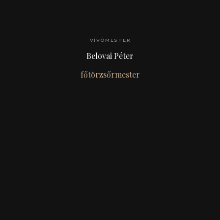
VÍVÓMESTER
Belovai Péter
főtörzsőrmester