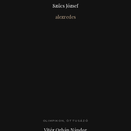
Szűcs József
alezredes
OLIMPIKON, ÖTTUSÁZÓ
Vitéz Orbán Nándor