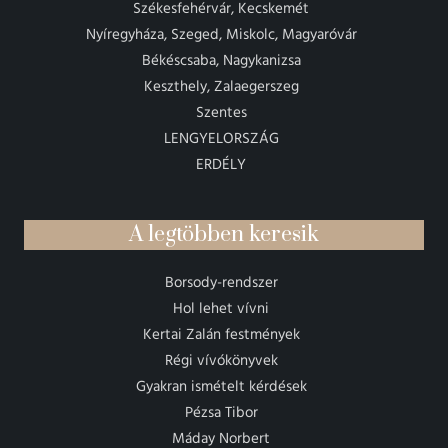
Székesfehérvár, Kecskemét
Nyíregyháza, Szeged, Miskolc, Magyaróvár
Békéscsaba, Nagykanizsa
Keszthely, Zalaegerszeg
Szentes
LENGYELORSZÁG
ERDÉLY
A legtöbben keresik
Borsody-rendszer
Hol lehet vívni
Kertai Zalán festmények
Régi vívókönyvek
Gyakran ismételt kérdések
Pézsa Tibor
Máday Norbert