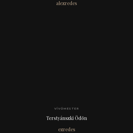
alezredes
VÍVÓMESTER
Terstyánszki Ödön
ezredes