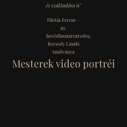
és szaktudása is"
Filotás Ferenc -
ny.
hovédhuszárezredes,
Borsody László
tanítványa
Mesterek video portréi