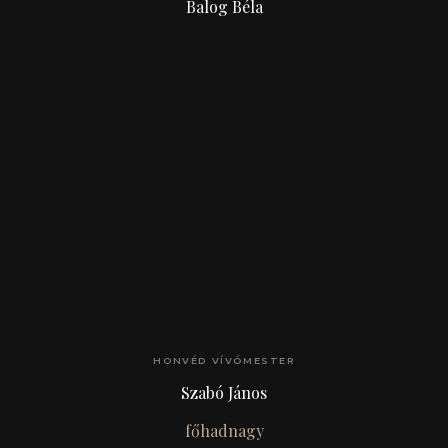
Balog Béla
HONVÉD VÍVÓMESTER
Szabó János
főhadnagy