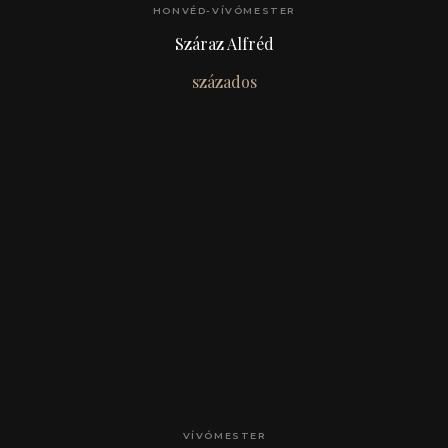
HONVÉD-VÍVÓMESTER
Száraz Alfréd
százados
VÍVÓMESTER