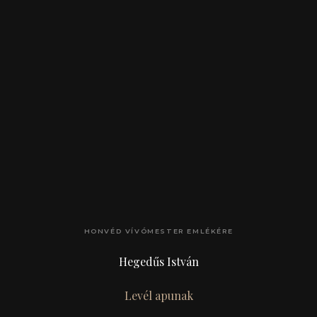
HONVÉD VÍVÓMESTER EMLÉKÉRE
Hegedűs István
Levél apunak