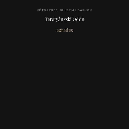
KÉTSZERES OLIMPIAI BAJNOK
Terstyánszki Ödön
ezredes