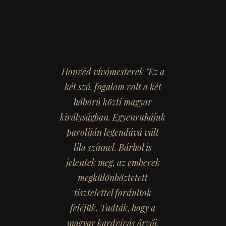
Honvéd vívómesterek "Ez a
két szó, fogalom volt a két
háború közti magyar
királyságban. Egyenruhájuk
paroliján legendává vált
lila színnel. Bárhol is
jelentek meg, az emberek
megkülönböztetett
tisztelettel fordultak
feléjük. Tudták, hogy a
magyar kardvívás őrzői,