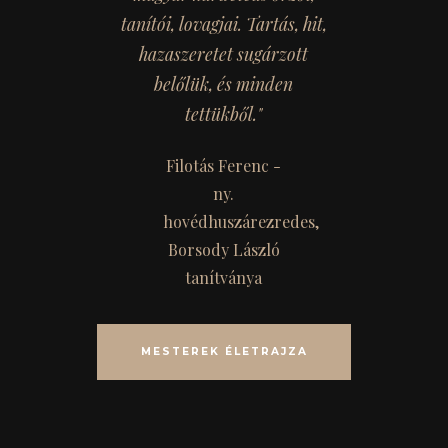
tanítói, lovagjai. Tartás, hit,
hazaszeretet sugárzott
belőlük, és minden
tettükből."
Filotás Ferenc -
ny.
hovédhuszárezredes,
Borsody László
tanítványa
MESTEREK ÉLETRAJZA