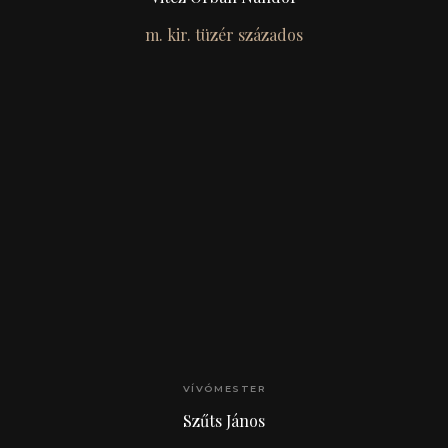
m. kir. tüzér százados
VÍVÓMESTER
Szűts János