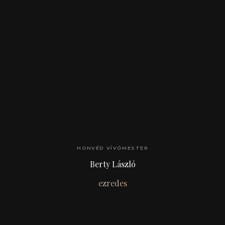
HONVÉD VÍVÓMESTER
Berty László
ezredes