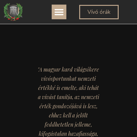
TÖRTÉNETI ÁTTEKINTÉS
VIRTUALIS MÚZEUM
Vívó órák
"A magyar kard világsikere
vívósportunkat nemzeti
értékké is emelte, aki tehát
a vívást tanítja, az nemzeti
érték gondozójává is lesz,
ehhez kell a jelölt
feddhetetlen jelleme,
kifogástalan hazafiassága,