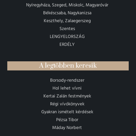
Nyíregyháza, Szeged, Miskolc, Magyaróvár
Békéscsaba, Nagykanizsa
Keszthely, Zalaegerszeg
Szentes
LENGYELORSZÁG
ERDÉLY
A legtöbben keresik
Borsody-rendszer
Hol lehet vívni
Kertai Zalán festmények
Régi vívókönyvek
Gyakran ismételt kérdések
Pézsa Tibor
Máday Norbert