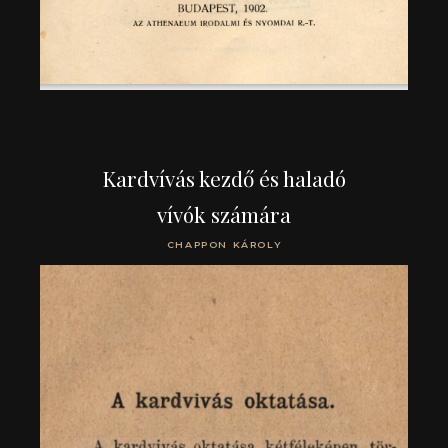
Kardvívás kezdő és haladó
vívók számára
CHAPPON KÁROLY