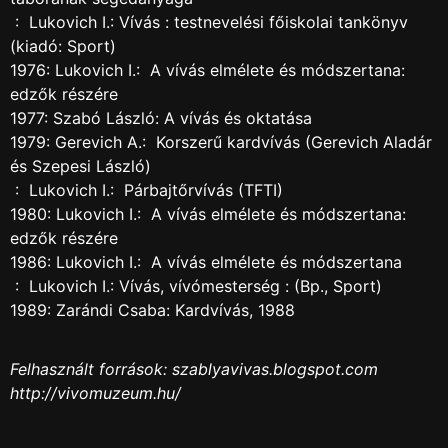
: Lukovich I.: Vívás : testnevelési főiskolai tankönyv
(kiadó: Sport)
1976: Lukovich I.: A vívás elmélete és módszertana:
edzők részére
1977: Szabó László: A vívás és oktatása
1979: Gerevich A.: Korszerű kardvívás (Gerevich Aladár
és Szepesi László)
: Lukovich I.: Párbajtőrvívás (TFTI)
1980: Lukovich I.: A vívás elmélete és módszertana:
edzők részére
1986: Lukovich I.: A vívás elmélete és módszertana
: Lukovich I.: Vívás, vívómesterség : (Bp., Sport)
1989: Zarándi Csaba: Kardvívás, 1988
Felhasznált források: szablyavivas.blogspot.com
http://vivomuzeum.hu/