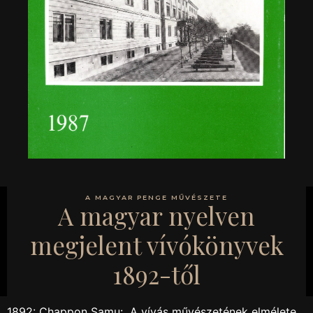
A MAGYAR PENGE MŰVÉSZETE
A magyar nyelven
megjelent vívókönyvek
1892-től
1892: Chappon Samu: A vívás művészetének elmélete