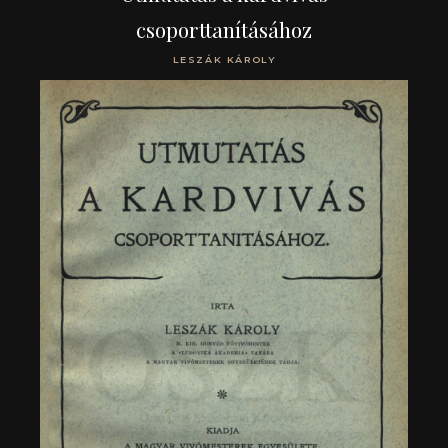
csoporttanításához
LESZÁK KÁROLY