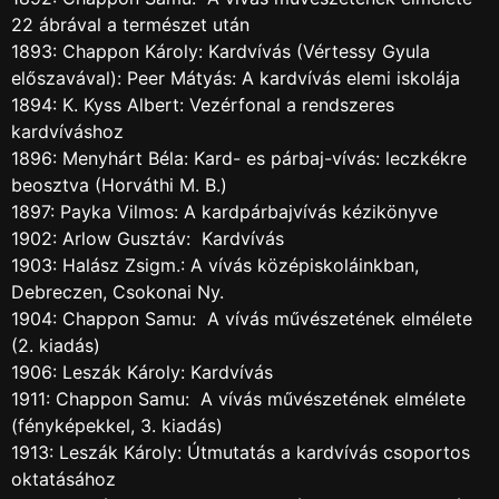
22 ábrával a természet után
1893: Chappon Károly: Kardvívás (Vértessy Gyula
előszavával): Peer Mátyás: A kardvívás elemi iskolája
1894: K. Kyss Albert: Vezérfonal a rendszeres
kardvíváshoz
1896: Menyhárt Béla: Kard- es párbaj-vívás: leczkékre
beosztva (Horváthi M. B.)
1897: Payka Vilmos: A kardpárbajvívás kézikönyve
1902: Arlow Gusztáv: Kardvívás
1903: Halász Zsigm.: A vívás középiskoláinkban,
Debreczen, Csokonai Ny.
1904: Chappon Samu: A vívás művészetének elmélete
(2. kiadás)
1906: Leszák Károly: Kardvívás
1911: Chappon Samu: A vívás művészetének elmélete
(fényképekkel, 3. kiadás)
1913: Leszák Károly: Útmutatás a kardvívás csoportos
oktatásához