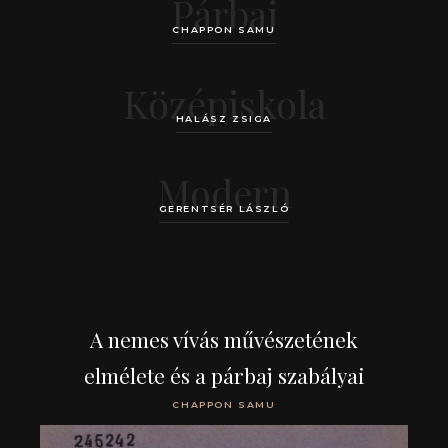
Párbaj
CHAPPON SAMU
Középiskola
HALÁSZ ZSIGA
Modern
GERENTSÉR LÁSZLÓ
A nemes vívás művészetének
elmélete és a párbaj szabályai
CHAPPON SAMU