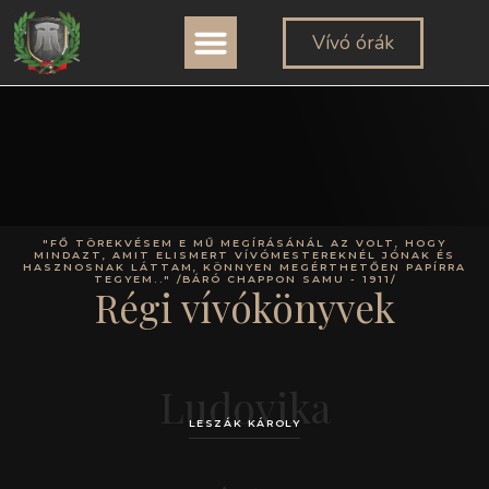
TÖRTÉNETI ÁTTEKINTÉS
VIRTUALIS MÚZEUM
Vívó órák
"FŐ TÖREKVÉSEM E MŰ MEGÍRÁSÁNÁL AZ VOLT, HOGY
MINDAZT, AMIT ELISMERT VÍVÓMESTEREKNÉL JÓNAK ÉS
HASZNOSNAK LÁTTAM, KÖNNYEN MEGÉRTHETŐEN PAPÍRRA
TEGYEM.." /BÁRÓ CHAPPON SAMU - 1911/
Régi vívókönyvek
Ludovika
LESZÁK KÁROLY