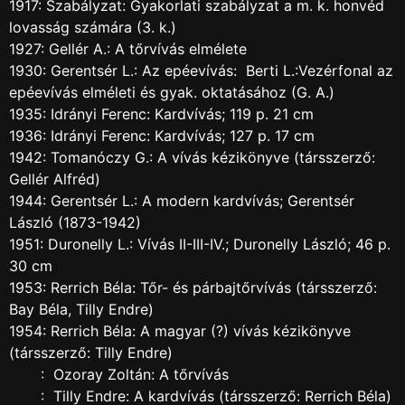
1917: Szabályzat: Gyakorlati szabályzat a m. k. honvéd
lovasság számára (3. k.)
1927: Gellér A.: A tőrvívás elmélete
1930: Gerentsér L.: Az epéevívás: Berti L.:Vezérfonal az
epéevívás elméleti és gyak. oktatásához (G. A.)
1935: Idrányi Ferenc: Kardvívás; 119 p. 21 cm
1936: Idrányi Ferenc: Kardvívás; 127 p. 17 cm
1942: Tomanóczy G.: A vívás kézikönyve (társszerző:
Gellér Alfréd)
1944: Gerentsér L.: A modern kardvívás; Gerentsér
László (1873-1942)
1951: Duronelly L.: Vívás II-III-IV.; Duronelly László; 46 p.
30 cm
1953: Rerrich Béla: Tőr- és párbajtőrvívás (társszerző:
Bay Béla, Tilly Endre)
1954: Rerrich Béla: A magyar (?) vívás kézikönyve
(társszerző: Tilly Endre)
: Ozoray Zoltán: A tőrvívás
: Tilly Endre: A kardvívás (társszerző: Rerrich Béla)