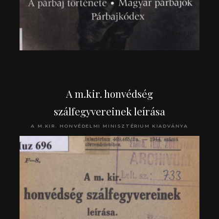
A m.kir. honvédség
szálfegyvereinek leírása
A M.KIR. HONVÉDELMI MINISZTÉRIUM KIADVÁNYA